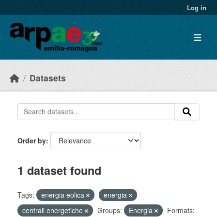
Skip to main content
Log in
Datasets
Order by
1 dataset found
Tags:
energia eolica
energia
centrali energetiche
Groups:
Energia
Formats: