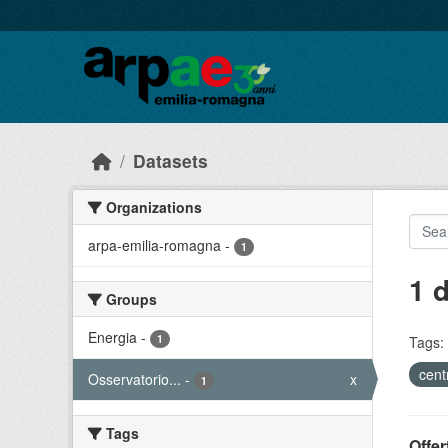
Skip to main content
Datasets
Organizations
arpa-emilia-romagna
-
1
1 
Groups
Energia
-
1
Tags:
cent
Osservatorio...
-
x
1
Tags
Offer