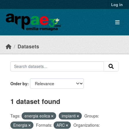
Skip to main content
Log in
Datasets
Order by
1 dataset found
Tags:
energia eolica
impianti
Groups:
Energia
Formats:
ARC
Organizations: