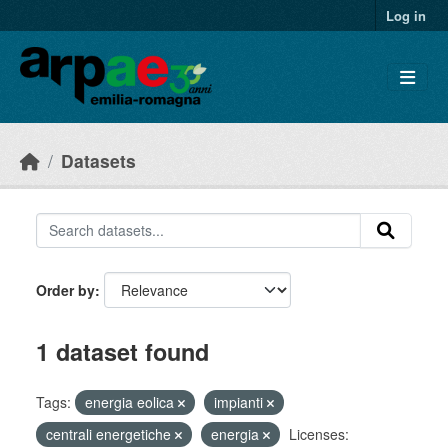
Skip to main content
Log in
Datasets
Order by
1 dataset found
Tags:
energia eolica
impianti
centrali energetiche
energia
Licenses: