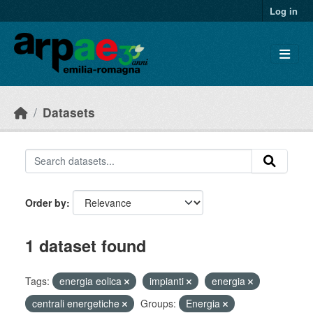
Skip to main content
Log in
Datasets
Order by
1 dataset found
Tags:
energia eolica
impianti
energia
centrali energetiche
Groups:
Energia