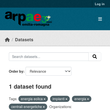
Skip to main content
Log in
Datasets
Order by
1 dataset found
Tags:
energia eolica
impianti
energia
centrali energetiche
Organizations: