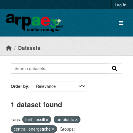
Skip to main content
Log in
Datasets
Order by
1 dataset found
Tags:
fonti fossili
ambiente
centrali energetiche
Groups: