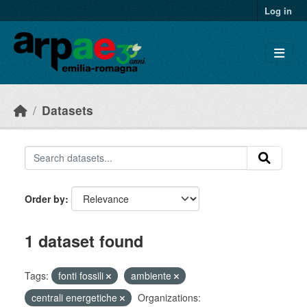
Skip to main content
Log in
Datasets
Order by
1 dataset found
Tags:
fonti fossili
ambiente
centrali energetiche
Organizations: