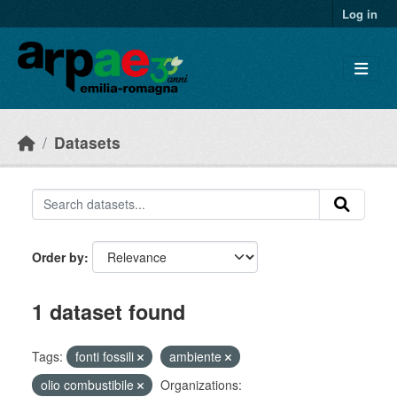
Skip to main content
Log in
Datasets
Order by
1 dataset found
Tags:
fonti fossili
ambiente
olio combustibile
Organizations: