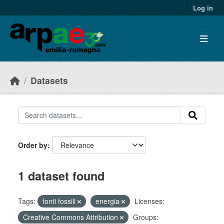
Skip to main content
Log in
Datasets
Order by
1 dataset found
Tags:
fonti fossili
energia
Licenses:
Creative Commons Attribution
Groups: