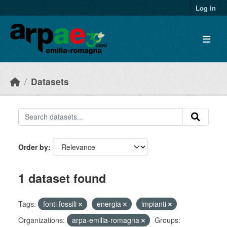
Skip to main content
Log in
Datasets
Order by
1 dataset found
Tags:
fonti fossili
energia
impianti
Organizations:
arpa-emilia-romagna
Groups: