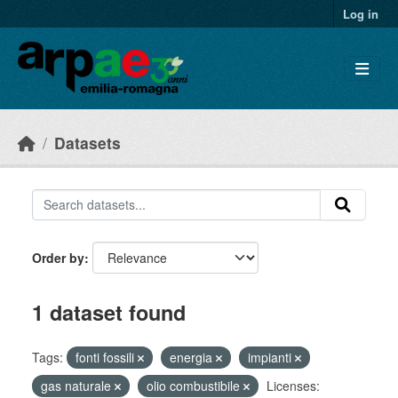
Skip to main content
Log in
Datasets
Order by
1 dataset found
Tags:
fonti fossili
energia
impianti
gas naturale
olio combustibile
Licenses: