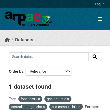
Skip to main content
Log in
Datasets
Order by
1 dataset found
Tags:
fonti fossili
gas naturale
centrali energetiche
olio combustibile
Formats: