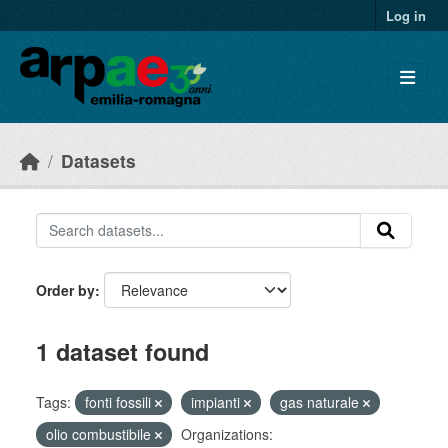
Skip to main content
Log in
Datasets
Order by
1 dataset found
Tags:
fonti fossili
impianti
gas naturale
olio combustibile
Organizations: