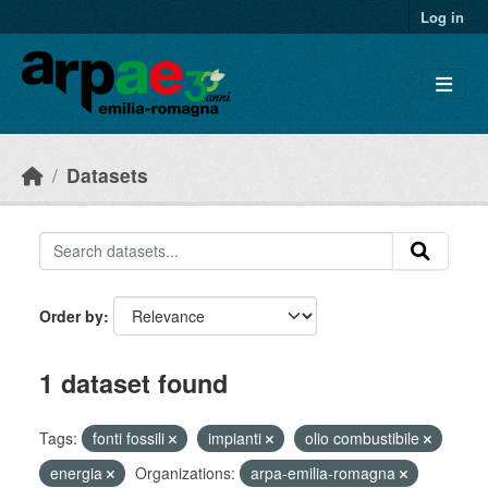
Skip to main content
Log in
Datasets
Order by
1 dataset found
Tags:
fonti fossili
impianti
olio combustibile
energia
Organizations:
arpa-emilia-romagna