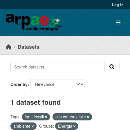
Skip to main content
Log in
Datasets
Order by
1 dataset found
Tags:
fonti fossili
olio combustibile
ambiente
Groups:
Energia