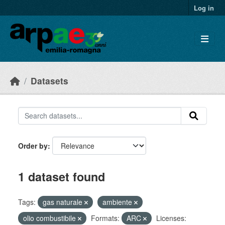
Skip to main content
Log in
Datasets
Order by
1 dataset found
Tags:
gas naturale
ambiente
olio combustibile
Formats:
ARC
Licenses: