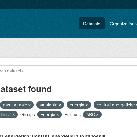
Datasets
Organizations
dataset found
gas naturale
ambiente
energia
centrali energetiche
 fossili
Groups:
Energia
Formats:
ARC
ta energetica: impianti energetici a fonti fossili