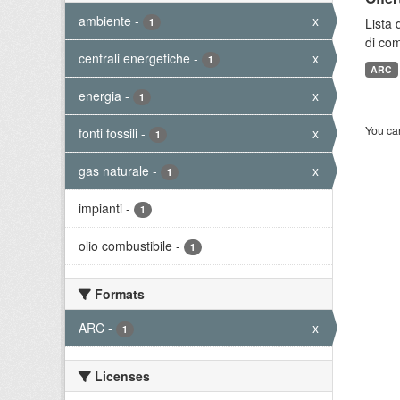
ambiente
-
x
Lista 
1
di com
centrali energetiche
-
x
1
ARC
energia
-
x
1
You can
fonti fossili
-
x
1
gas naturale
-
x
1
impianti
-
1
olio combustibile
-
1
Formats
ARC
-
x
1
Licenses