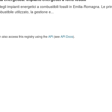
degli impianti energetici a combustibili fossili in Emilia-Romagna. Le pri
bustibile utilizzato, la gestione e...
 also access this registry using the
API
(see
API Docs
).