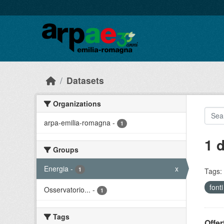
Skip to main content
Datasets
Organizations
arpa-emilia-romagna
-
1
1 
Groups
Energia
-
x
1
Tags:
fonti
Osservatorio...
-
1
Tags
Offer