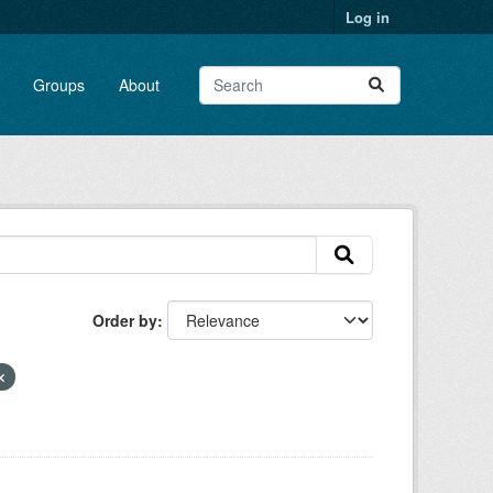
Log in
Groups
About
Order by