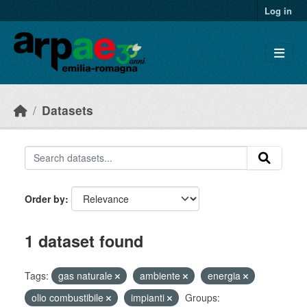
Skip to main content
Log in
Datasets
Order by
1 dataset found
Tags:
gas naturale
ambiente
energia
olio combustibile
impianti
Groups: