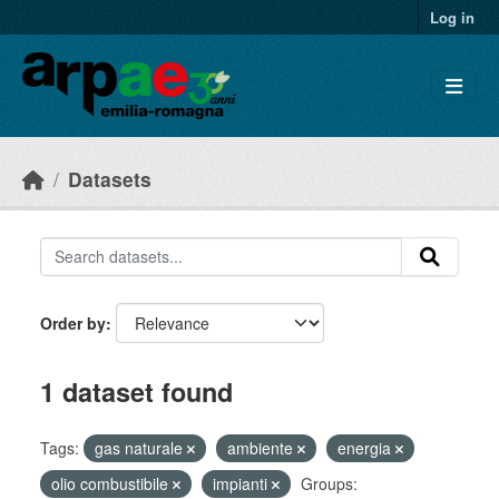
Skip to main content
Log in
Datasets
Order by
1 dataset found
Tags:
gas naturale
ambiente
energia
olio combustibile
impianti
Groups: