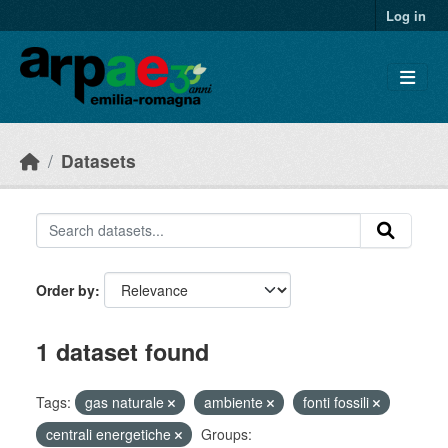
Skip to main content
Log in
Datasets
Order by
1 dataset found
Tags:
gas naturale
ambiente
fonti fossili
centrali energetiche
Groups: