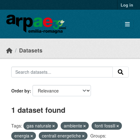
Skip to main content
Log in
Datasets
Order by
1 dataset found
Tags:
gas naturale
ambiente
fonti fossili
energia
centrali energetiche
Groups: