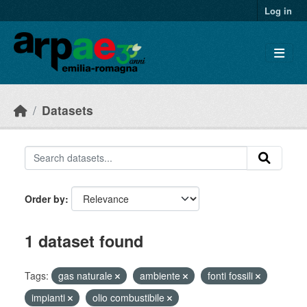
Skip to main content
Log in
Datasets
Order by
1 dataset found
Tags:
gas naturale
ambiente
fonti fossili
impianti
olio combustibile