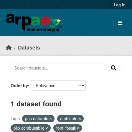
Skip to main content
Log in
Datasets
Order by
1 dataset found
Tags:
gas naturale
ambiente
olio combustibile
fonti fossili