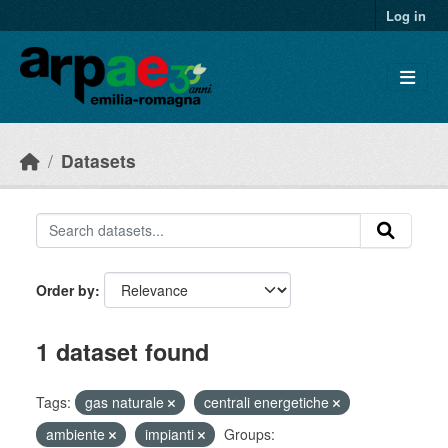
Skip to main content
Log in
Datasets
Order by
1 dataset found
Tags:
gas naturale
centrali energetiche
ambiente
impianti
Groups: