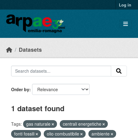
Skip to main content
Log in
Datasets
Order by
1 dataset found
Tags:
gas naturale
centrali energetiche
fonti fossili
olio combustibile
ambiente