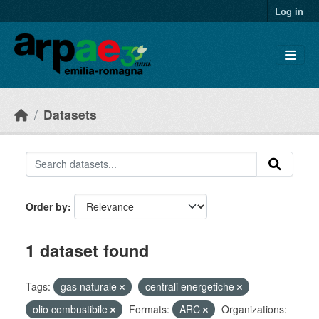
Skip to main content
Log in
Datasets
Order by
1 dataset found
Tags:
gas naturale
centrali energetiche
olio combustibile
Formats:
ARC
Organizations: