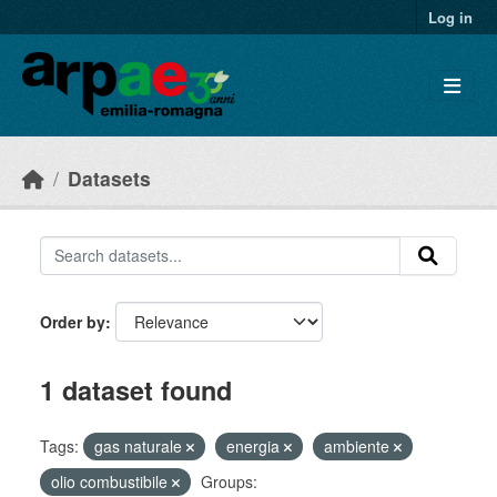
Skip to main content
Log in
Datasets
Order by
1 dataset found
Tags:
gas naturale
energia
ambiente
olio combustibile
Groups: