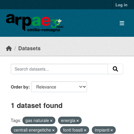
Skip to main content
Log in
Datasets
Order by
1 dataset found
Tags:
gas naturale
energia
centrali energetiche
fonti fossili
impianti