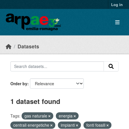
Skip to main content
Log in
Datasets
Order by
1 dataset found
Tags:
gas naturale
energia
centrali energetiche
impianti
fonti fossili