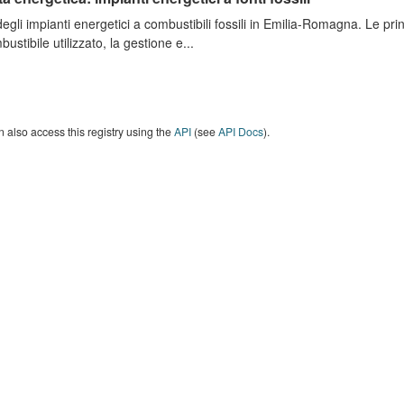
degli impianti energetici a combustibili fossili in Emilia-Romagna. Le pri
bustibile utilizzato, la gestione e...
 also access this registry using the
API
(see
API Docs
).