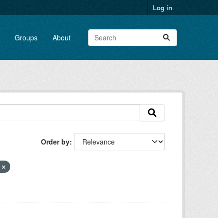
Log in
Groups
About
Order by
e