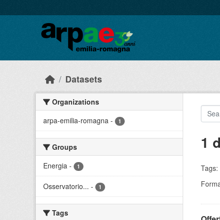
Skip to main content
Datasets
Organizations
arpa-emilia-romagna
-
1
1 
Groups
Energia
-
1
Tags:
Forma
Osservatorio...
-
1
Tags
Offer