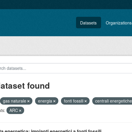
Datasets
Organizations
dataset found
gas naturale
energia
fonti fossili
centrali energetich
ts:
ARC
ta energetica: impianti energetici a fonti fossili