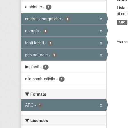
ambiente
-
Lista 
1
di com
centrali energetiche
-
x
1
ARC
energia
-
x
1
You can
fonti fossili
-
x
1
gas naturale
-
x
1
impianti
-
1
olio combustibile
-
1
Formats
ARC
-
x
1
Licenses