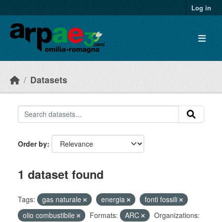
Skip to main content
Log in
Datasets
Order by
1 dataset found
Tags:
gas naturale
energia
fonti fossili
olio combustibile
Formats:
ARC
Organizations: