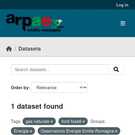
Skip to main content
Log in
Datasets
Order by
1 dataset found
Tags:
gas naturale
fonti fossili
Groups:
Energia
Osservatorio Energia Emilia-Romagna