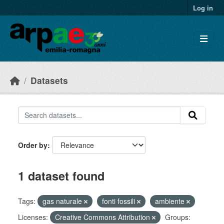
Skip to main content
Log in
Datasets
Order by
1 dataset found
Tags:
gas naturale
fonti fossili
ambiente
Licenses:
Creative Commons Attribution
Groups: