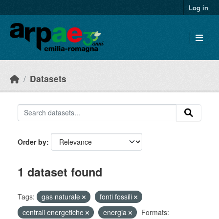
Skip to main content
Log in
Datasets
Order by
1 dataset found
Tags:
gas naturale
fonti fossili
centrali energetiche
energia
Formats: