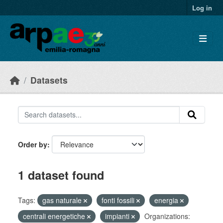
Skip to main content
Log in
Datasets
Order by
1 dataset found
Tags:
gas naturale
fonti fossili
energia
centrali energetiche
impianti
Organizations: