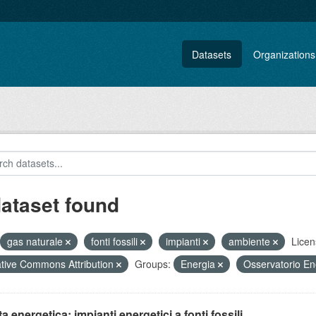
Datasets
Organizations
dataset found
gas naturale
fonti fossili
impianti
ambiente
Licen
tive Commons Attribution
Groups:
Energia
Osservatorio E
ta energetica: impianti energetici a fonti fossili