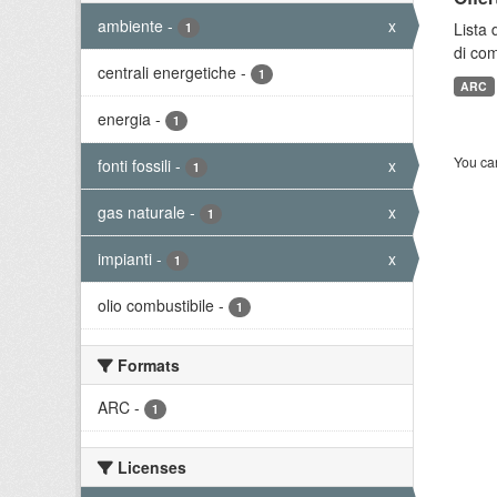
ambiente
-
x
Lista 
1
di com
centrali energetiche
-
1
ARC
energia
-
1
You can
fonti fossili
-
x
1
gas naturale
-
x
1
impianti
-
x
1
olio combustibile
-
1
Formats
ARC
-
1
Licenses