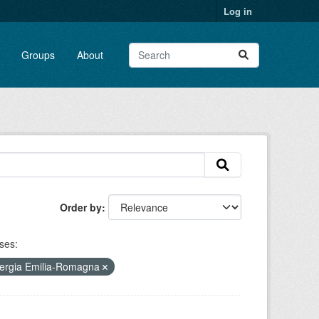
Log in
Groups
About
Order by
ses:
nergia Emilia-Romagna