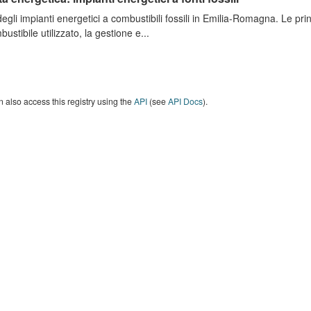
degli impianti energetici a combustibili fossili in Emilia-Romagna. Le pri
bustibile utilizzato, la gestione e...
 also access this registry using the
API
(see
API Docs
).