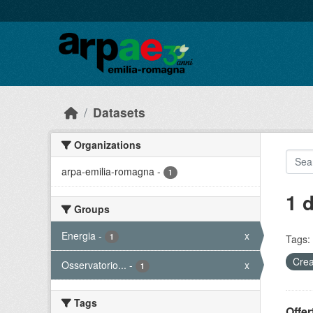
Skip to main content
Datasets
Organizations
arpa-emilia-romagna
-
1
1 
Groups
Energia
-
x
1
Tags:
Crea
Osservatorio...
-
x
1
Tags
Offer