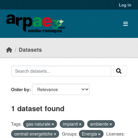
Skip to main content
Log in
Datasets
Order by
1 dataset found
Tags:
gas naturale
impianti
ambiente
centrali energetiche
Groups:
Energia
Licenses: