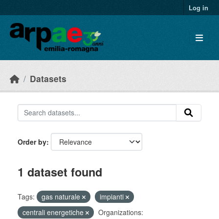
Skip to main content
Log in
Datasets
Order by
1 dataset found
Tags:
gas naturale
impianti
centrali energetiche
Organizations: