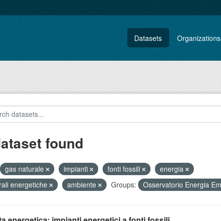
Datasets
Organizations
dataset found
gas naturale
impianti
fonti fossili
energia
rali energetiche
ambiente
Groups:
Osservatorio Energia E
ta energetica: impianti energetici a fonti fossili