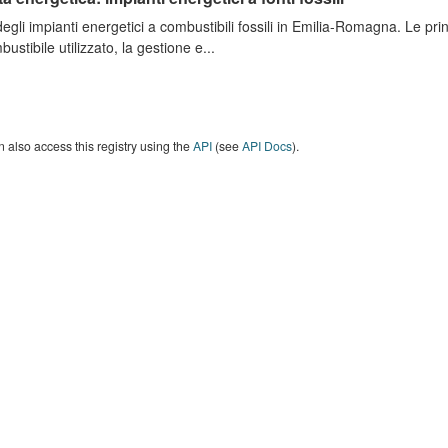
degli impianti energetici a combustibili fossili in Emilia-Romagna. Le pri
bustibile utilizzato, la gestione e...
 also access this registry using the
API
(see
API Docs
).