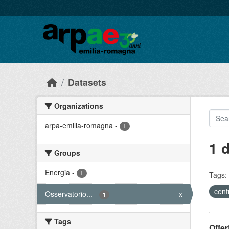
Skip to main content
Datasets
Organizations
arpa-emilia-romagna
-
1
1 
Groups
Energia
-
1
Tags:
cent
Osservatorio...
-
x
1
Tags
Offer