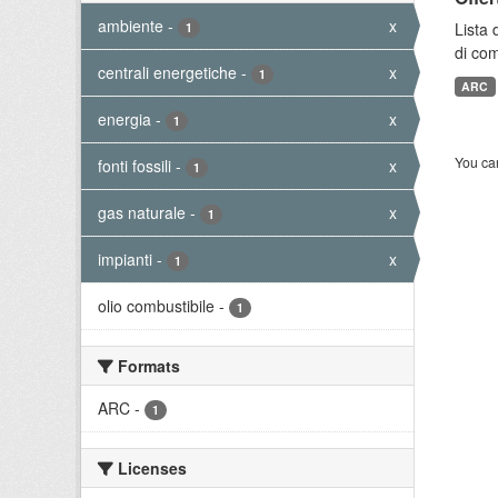
ambiente
-
x
Lista 
1
di com
centrali energetiche
-
x
1
ARC
energia
-
x
1
You can
fonti fossili
-
x
1
gas naturale
-
x
1
impianti
-
x
1
olio combustibile
-
1
Formats
ARC
-
1
Licenses