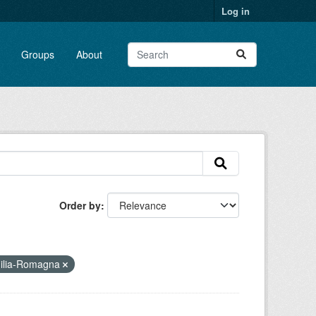
Log in
Groups
About
Order by
milia-Romagna