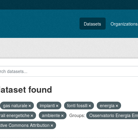
Datasets
Organizations
dataset found
gas naturale
impianti
fonti fossili
energia
rali energetiche
ambiente
Groups:
Osservatorio Energia E
tive Commons Attribution