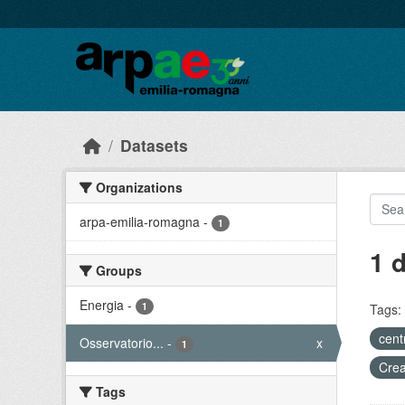
Skip to main content
Datasets
Organizations
arpa-emilia-romagna
-
1
1 
Groups
Energia
-
1
Tags:
cent
Osservatorio...
-
x
1
Crea
Tags