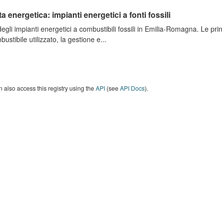
ta energetica: impianti energetici a fonti fossili
degli impianti energetici a combustibili fossili in Emilia-Romagna. Le pri
bustibile utilizzato, la gestione e...
 also access this registry using the
API
(see
API Docs
).