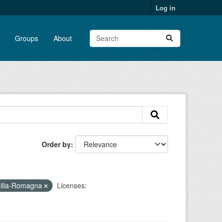
Log in
Groups
About
Order by
milia-Romagna
Licenses: