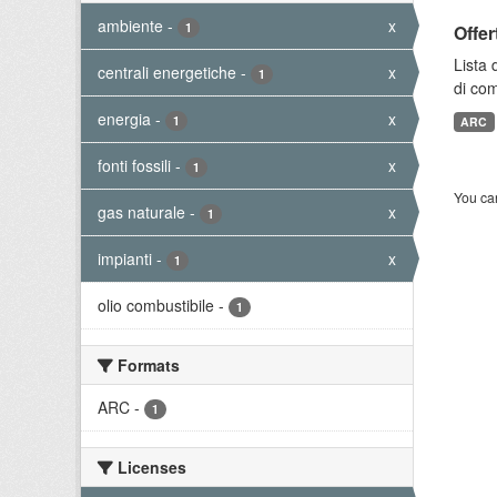
ambiente
-
x
1
Offer
Lista 
centrali energetiche
-
x
1
di com
energia
-
x
1
ARC
fonti fossili
-
x
1
You can
gas naturale
-
x
1
impianti
-
x
1
olio combustibile
-
1
Formats
ARC
-
1
Licenses