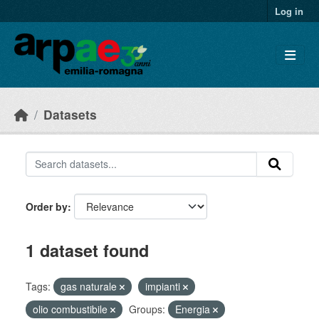
Skip to main content
Log in
Datasets
Order by
1 dataset found
Tags:
gas naturale
impianti
olio combustibile
Groups:
Energia