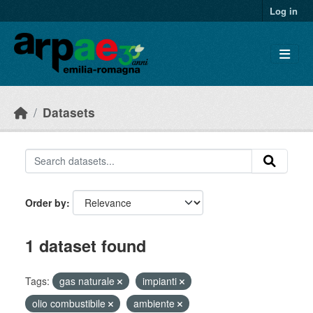
Skip to main content
Log in
Datasets
Order by
1 dataset found
Tags:
gas naturale
impianti
olio combustibile
ambiente