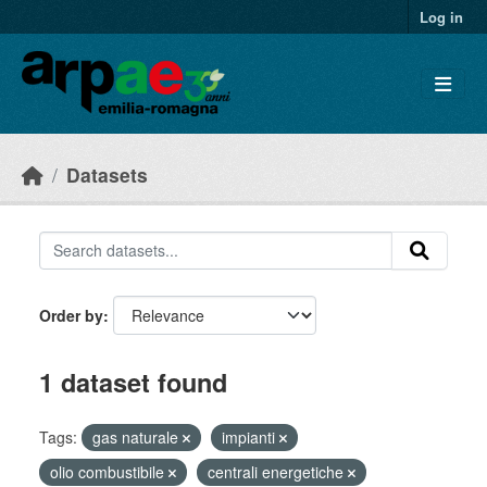
Skip to main content
Log in
Datasets
Order by
1 dataset found
Tags:
gas naturale
impianti
olio combustibile
centrali energetiche