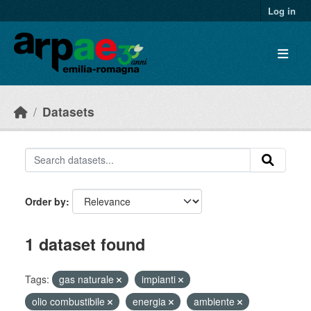
Skip to main content
Log in
Datasets
Order by
1 dataset found
Tags:
gas naturale
impianti
olio combustibile
energia
ambiente