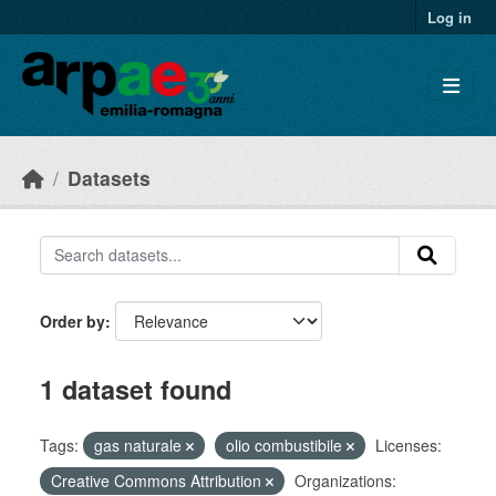
Skip to main content
Log in
Datasets
Order by
1 dataset found
Tags:
gas naturale
olio combustibile
Licenses:
Creative Commons Attribution
Organizations: