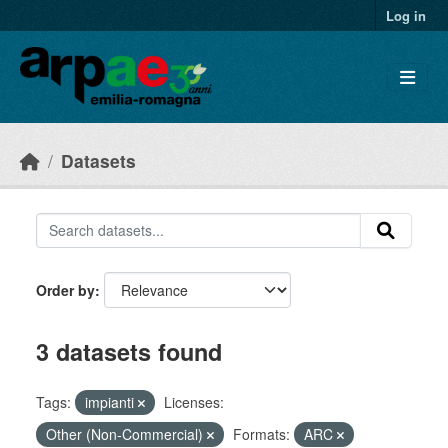
Skip to main content
Log in
Datasets
Order by
3 datasets found
Tags:
impianti
Licenses:
Other (Non-Commercial)
Formats:
ARC