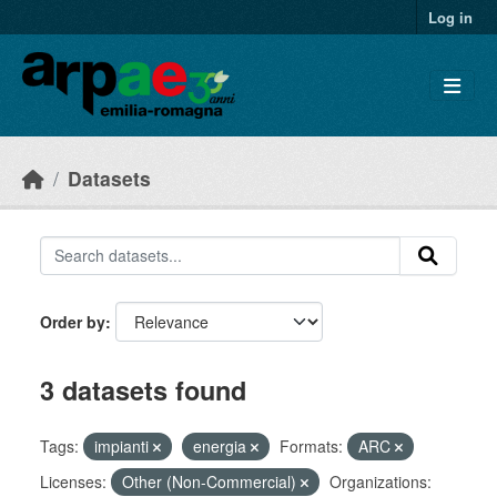
Skip to main content
Log in
Datasets
Order by
3 datasets found
Tags:
impianti
energia
Formats:
ARC
Licenses:
Other (Non-Commercial)
Organizations: