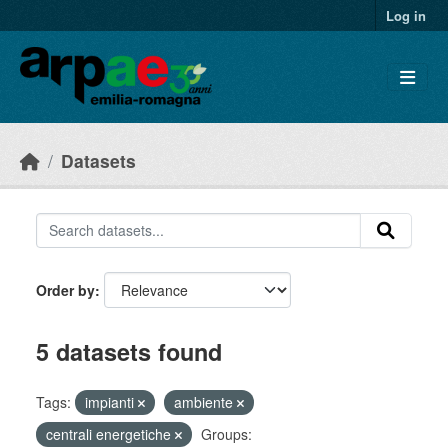
Skip to main content
Log in
Datasets
Order by
5 datasets found
Tags:
impianti
ambiente
centrali energetiche
Groups: