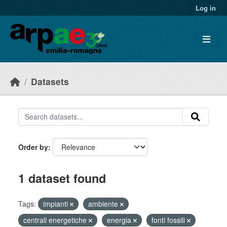
Skip to main content
Log in
Datasets
Order by
1 dataset found
Tags:
impianti
ambiente
centrali energetiche
energia
fonti fossili